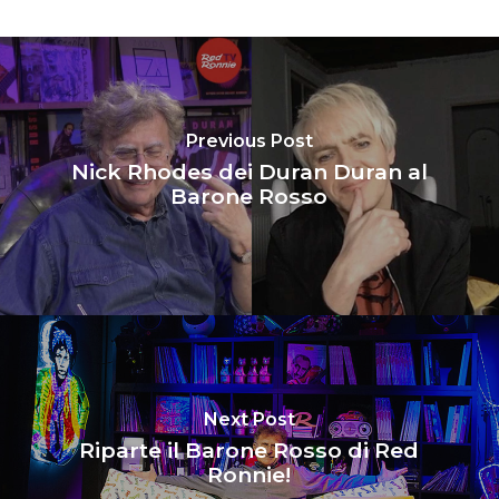
Previous Post
Nick Rhodes dei Duran Duran al
Barone Rosso
Next Post
Riparte il Barone Rosso di Red
Ronnie!