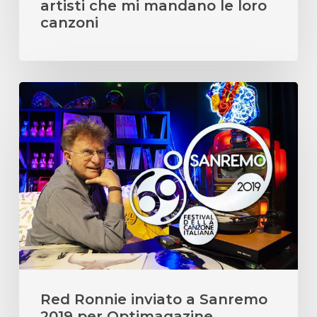
artisti che mi mandano le loro
canzoni
Red
Ronnie
inviato
a
Sanremo
2019
per
Optimagazine
Red Ronnie inviato a Sanremo
2019 per Optimagazine