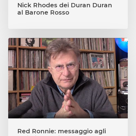
Nick Rhodes dei Duran Duran
al Barone Rosso
Red
Ronnie:
messaggio
agli
artisti
che
mi
mandano
le
loro
canzoni
Red Ronnie: messaggio agli