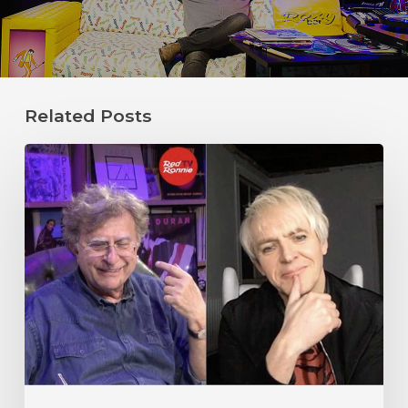
Related Posts
Nick
Rhodes
dei
Duran
Duran
al
Barone
Rosso