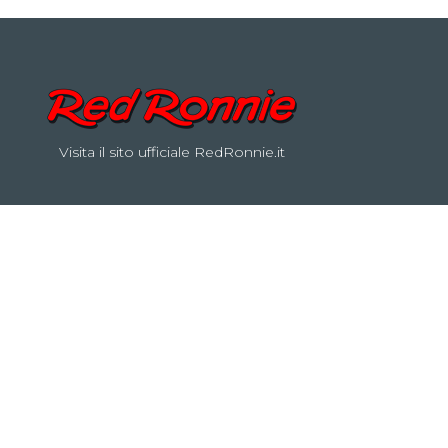
Visita il sito ufficiale RedRonnie.it
on by
INNOBRAIN