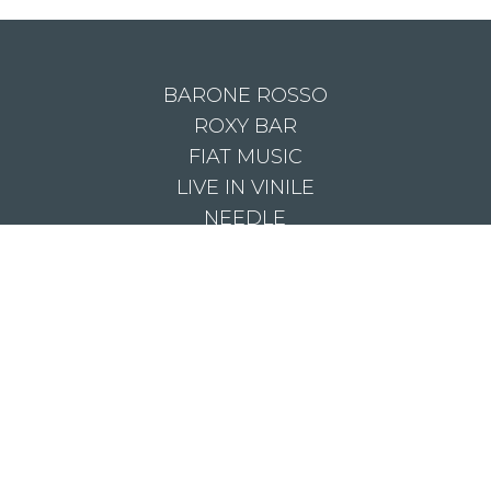
BARONE ROSSO
ROXY BAR
FIAT MUSIC
LIVE IN VINILE
NEEDLE
V, la web tv di Red Ronnie | Musica, Arte e Cultura. Made with Love and Passi
twitter
facebook
youtube
instagram