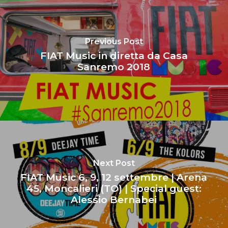
Previous Post
FIAT Music in diretta da Casa
Sanremo 2018
Next Post
FIAT Music 6, 9, 12 settembre | Arena
45, Moncalieri (TO) | Special guest:
Alessio Bernabei