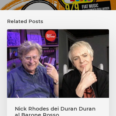
Related Posts
Nick
Rhodes
dei
Duran
Duran
al
Barone
Rosso
Nick Rhodes dei Duran Duran
al Barone Rosso