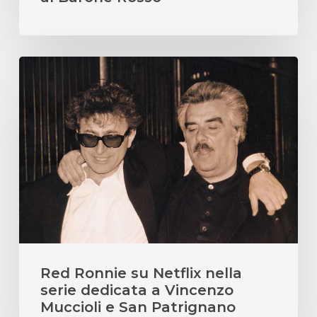
Red
Ronnie
su
Netflix
nella
serie
dedicata
a
Vincenzo
Muccioli
e
Red Ronnie su Netflix nella
San
serie dedicata a Vincenzo
Patrignano
Muccioli e San Patrignano