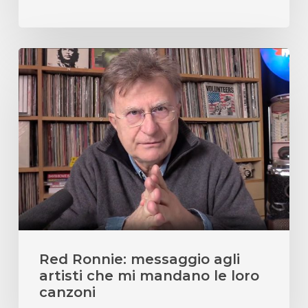
Red
Ronnie:
messaggio
agli
artisti
che
mi
mandano
le
loro
canzoni
Red Ronnie: messaggio agli
artisti che mi mandano le loro
canzoni