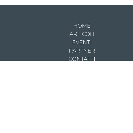
HOME
ARTICOLI
EVENTI
PARTNER
CONTATTI
© 2026 RoxyBar T