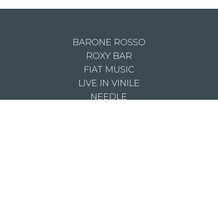
BARONE ROSSO
ROXY BAR
FIAT MUSIC
LIVE IN VINILE
NEEDLE
V, la web tv di Red Ronnie | Musica, Arte e Cultura. Made with Love and Passi
twitter
facebook
youtube
instagram