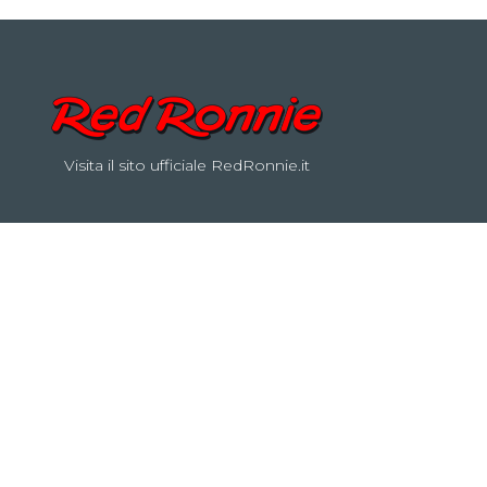
Visita il sito ufficiale RedRonnie.it
on by
INNOBRAIN