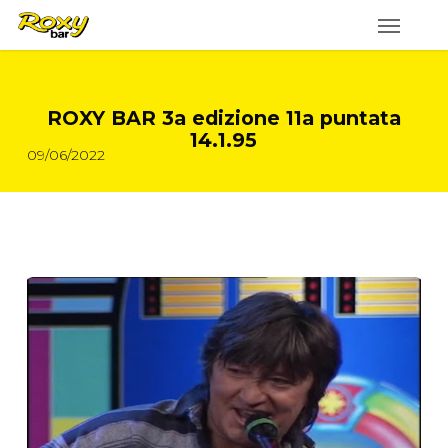
Skip
to
main
content
ROXY BAR 3a edizione 11a puntata
14.1.95
09/06/2022