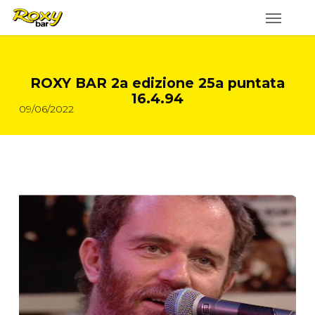
Skip
to
main
content
ROXY BAR 2a edizione 25a puntata
16.4.94
09/06/2022