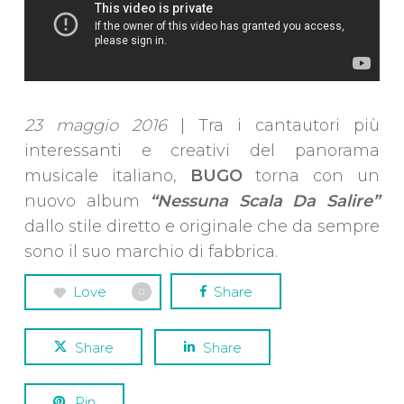
23 maggio 2016
| Tra i cantautori più
interessanti e creativi del panorama
musicale italiano,
BUGO
torna con un
nuovo album
“Nessuna Scala Da Salire”
dallo stile diretto e originale che da sempre
sono il suo marchio di fabbrica.
Love
Share
0
Share
Share
Pin