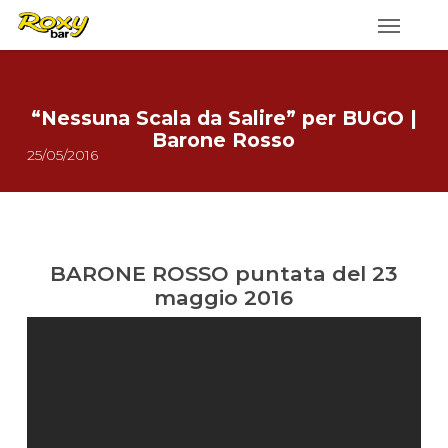
Skip
to
main
content
“Nessuna Scala da Salire” per BUGO |
Barone Rosso
25/05/2016
BARONE ROSSO puntata del 23
maggio 2016