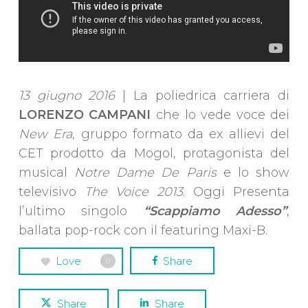
13 giugno 2016
| La poliedrica carriera di
LORENZO CAMPANI
che lo vede voce dei
New Era
, gruppo formato da ex allievi del
CET prodotto da Mogol, protagonista del
musical
Notre Dame De Paris
e lo show
televisivo
The Voice 2013
. Oggi Presenta
l’ultimo singolo
“Scappiamo Adesso”
,
ballata pop-rock con il featuring Maxi-B.
Love
Share
0
Share
Share