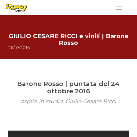
Skip
to
main
content
GIULIO CESARE RICCI e vinili | Barone
Rosso
26/10/2016
Barone Rosso | puntata del 24
ottobre 2016
ospite in studio: Giulio Cesare Ricci