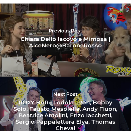
Previous Post
Chiara Dello Iacovo e Mimosa |
AlceNero@BaroneRosso
Next Post
ROXY BAR | Lodola , Ron, Bobby
Solo, Fausto Mesolella, Andy Fluon,
Beatrice Antolini, Enzo Iacchetti,
Sergio Pappalettera Elya, Thomas
Cheval