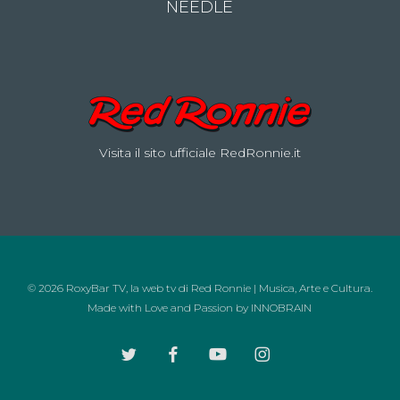
NEEDLE
Visita il sito ufficiale RedRonnie.it
© 2026 RoxyBar TV, la web tv di Red Ronnie | Musica, Arte e Cultura.
Made with Love and Passion by
INNOBRAIN
twitter
facebook
youtube
instagram