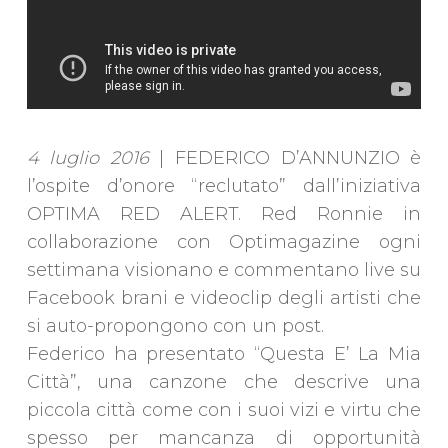
4 luglio 2016
| FEDERICO D’ANNUNZIO è
l’ospite d’onore “reclutato” dall’iniziativa
OPTIMA RED ALERT. Red Ronnie in
collaborazione con Optimagazine ogni
settimana visionano e commentano live su
Facebook brani e videoclip degli artisti che
si auto-propongono con un post.
Federico ha presentato “Questa E’ La Mia
Città”, una canzone che descrive una
piccola città come con i suoi vizi e virtu che
spesso per mancanza di opportunità