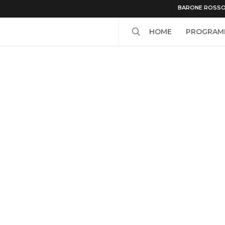
BARONE ROSS
search
HOME
PROGRAM
-rosso-red-ronnie-roxy