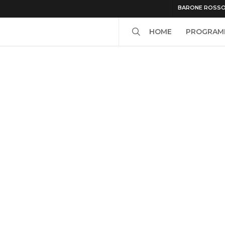
BARONE ROSS
search
HOME
PROGRAM
rone-rosso-roxy-bar-